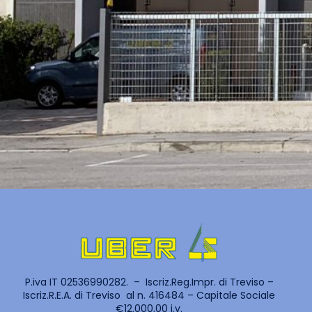
P.iva IT 02536990282. – Iscriz.Reg.Impr. di Treviso –
Iscriz.R.E.A. di Treviso al n. 416484 – Capitale Sociale
€12.000,00 i.v.