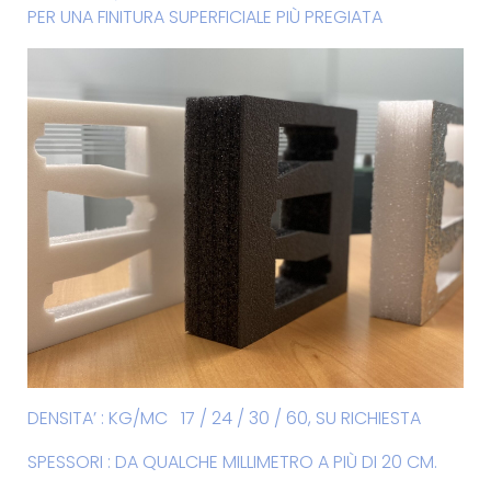
PER UNA FINITURA SUPERFICIALE PIÙ PREGIATA
DENSITA’ : KG/MC 17 / 24 / 30 / 60, SU RICHIESTA
SPESSORI : DA QUALCHE MILLIMETRO A PIÙ DI 20 CM.