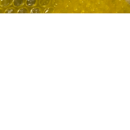
P.iva IT 02536990282. – Iscriz.Reg.Impr. di Treviso –
Iscriz.R.E.A. di Treviso al n. 416484 – Capitale Sociale
€12.000,00 i.v.