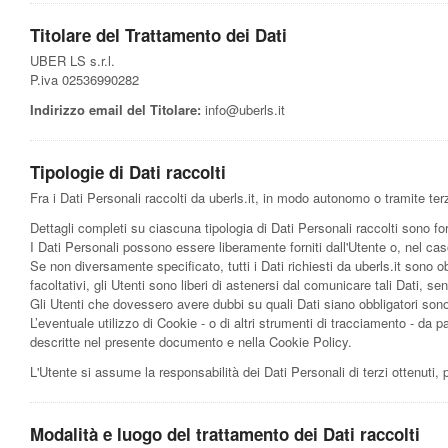
Titolare del Trattamento dei Dati
UBER LS s.r.l.
P.iva 02536990282
Indirizzo email del Titolare:
info@uberls.it
Tipologie di Dati raccolti
Fra i Dati Personali raccolti da uberls.it, in modo autonomo o tramite te
Dettagli completi su ciascuna tipologia di Dati Personali raccolti sono for
I Dati Personali possono essere liberamente forniti dall'Utente o, nel caso
Se non diversamente specificato, tutti i Dati richiesti da uberls.it sono ob
facoltativi, gli Utenti sono liberi di astenersi dal comunicare tali Dati, 
Gli Utenti che dovessero avere dubbi su quali Dati siano obbligatori sono i
L’eventuale utilizzo di Cookie - o di altri strumenti di tracciamento - da parte 
descritte nel presente documento e nella Cookie Policy.
L'Utente si assume la responsabilità dei Dati Personali di terzi ottenuti, 
Modalità e luogo del trattamento dei Dati raccolti