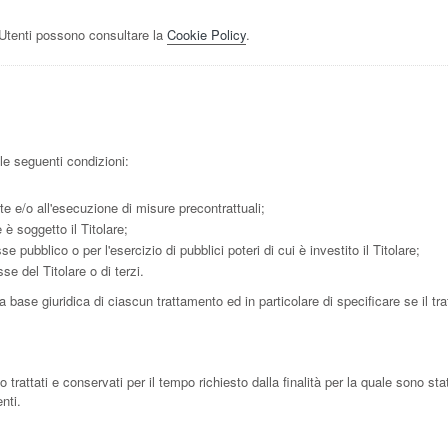
i Utenti possono consultare la
Cookie Policy
.
lle seguenti condizioni:
te e/o all'esecuzione di misure precontrattuali;
è soggetto il Titolare;
 pubblico o per l'esercizio di pubblici poteri di cui è investito il Titolare;
se del Titolare o di terzi.
 base giuridica di ciascun trattamento ed in particolare di specificare se il t
attati e conservati per il tempo richiesto dalla finalità per la quale sono sta
nti.