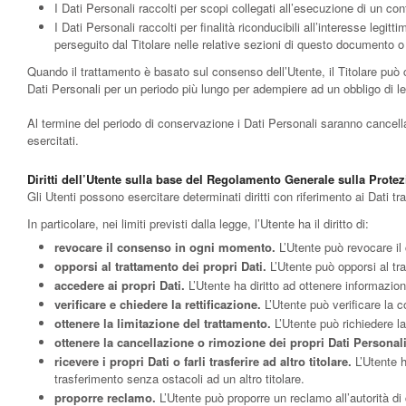
I Dati Personali raccolti per scopi collegati all’esecuzione di un con
I Dati Personali raccolti per finalità riconducibili all’interesse legit
perseguito dal Titolare nelle relative sezioni di questo documento o 
Quando il trattamento è basato sul consenso dell’Utente, il Titolare può
Dati Personali per un periodo più lungo per adempiere ad un obbligo di leg
Al termine del periodo di conservazione i Dati Personali saranno cancellati.
esercitati.
Diritti dell’Utente sulla base del Regolamento Generale sulla Prote
Gli Utenti possono esercitare determinati diritti con riferimento ai Dati trat
In particolare, nei limiti previsti dalla legge, l’Utente ha il diritto di:
revocare il consenso in ogni momento.
L’Utente può revocare il
opporsi al trattamento dei propri Dati.
L’Utente può opporsi al tr
accedere ai propri Dati.
L’Utente ha diritto ad ottenere informazioni
verificare e chiedere la rettificazione.
L’Utente può verificare la c
ottenere la limitazione del trattamento.
L’Utente può richiedere la 
ottenere la cancellazione o rimozione dei propri Dati Personali
ricevere i propri Dati o farli trasferire ad altro titolare.
L’Utente h
trasferimento senza ostacoli ad un altro titolare.
proporre reclamo.
L’Utente può proporre un reclamo all’autorità di 