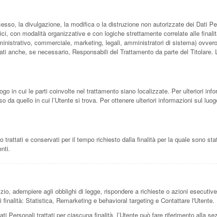
cesso, la divulgazione, la modifica o la distruzione non autorizzate dei Dati Pe
ci, con modalità organizzative e con logiche strettamente correlate alle finalit
ministrativo, commerciale, marketing, legali, amministratori di sistema) ovvero so
ti anche, se necessario, Responsabili del Trattamento da parte del Titolare. 
ogo in cui le parti coinvolte nel trattamento siano localizzate. Per ulteriori info
o da quello in cui l’Utente si trova. Per ottenere ulteriori informazioni sul luog
attati e conservati per il tempo richiesto dalla finalità per la quale sono sta
nti.
zio, adempiere agli obblighi di legge, rispondere a richieste o azioni esecutive, tu
 finalità: Statistica, Remarketing e behavioral targeting e Contattare l'Utente.
ati Personali trattati per ciascuna finalità, l’Utente può fare riferimento alla se