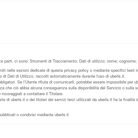
rze parti, ci sono: Strumenti di Tracciamento; Dati di utilizzo; nome; cognome;
niti nelle sezioni dedicate di questa privacy policy o mediante specifici testi in
 di Dati di Utilizzo, raccolti automaticamente durante l'uso di uberls.it.
bligatori. Se l’Utente rifiuta di comunicarli, potrebbe essere impossibile per uber
senza che ciò abbia alcuna conseguenza sulla disponibilità del Servizio o sulla s
ncoraggiati a contattare il Titolare.
di uberls.it o dei titolari dei servizi terzi utilizzati da uberls.it ha la finalità di 
pubblicati o condivisi mediante uberls.it.