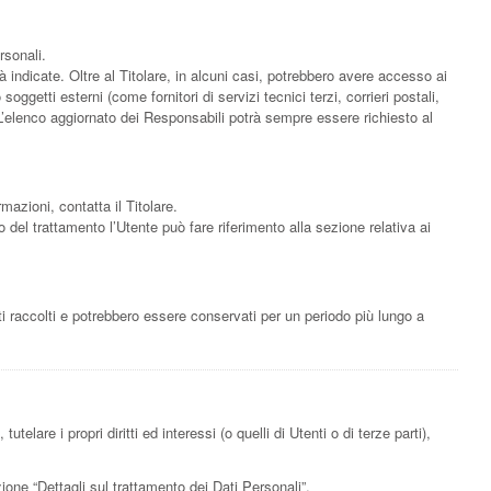
rsonali.
à indicate. Oltre al Titolare, in alcuni casi, potrebbero avere accesso ai
ggetti esterni (come fornitori di servizi tecnici terzi, corrieri postali,
L’elenco aggiornato dei Responsabili potrà sempre essere richiesto al
rmazioni, contatta il Titolare.
o del trattamento l’Utente può fare riferimento alla sezione relativa ai
ti raccolti e potrebbero essere conservati per un periodo più lungo a
telare i propri diritti ed interessi (o quelli di Utenti o di terze parti),
zione “Dettagli sul trattamento dei Dati Personali”.