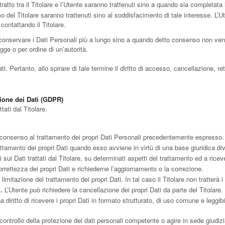
tratto tra il Titolare e l’Utente saranno trattenuti sino a quando sia completata 
timo del Titolare saranno trattenuti sino al soddisfacimento di tale interesse. L’U
contattando il Titolare.
 conservare i Dati Personali più a lungo sino a quando detto consenso non venga
ge o per ordine di un’autorità.
 Pertanto, allo spirare di tale termine il diritto di accesso, cancellazione, rett
zione dei Dati (GDPR)
tati dal Titolare.
 consenso al trattamento dei propri Dati Personali precedentemente espresso.
attamento dei propri Dati quando esso avviene in virtù di una base giuridica d
 sui Dati trattati dal Titolare, su determinati aspetti del trattamento ed a riceve
orrettezza dei propri Dati e richiederne l’aggiornamento o la correzione.
limitazione del trattamento dei propri Dati. In tal caso il Titolare non tratterà
.
L’Utente può richiedere la cancellazione dei propri Dati da parte del Titolare.
a diritto di ricevere i propri Dati in formato strutturato, di uso comune e leggib
controllo della protezione dei dati personali competente o agire in sede giudizi