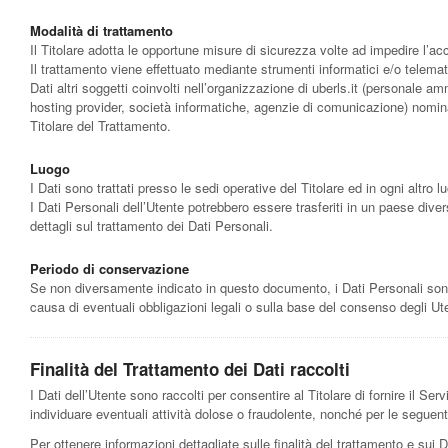
Modalità di trattamento
Il Titolare adotta le opportune misure di sicurezza volte ad impedire l’ac
Il trattamento viene effettuato mediante strumenti informatici e/o telemati
Dati altri soggetti coinvolti nell’organizzazione di uberls.it (personale am
hosting provider, società informatiche, agenzie di comunicazione) nomina
Titolare del Trattamento.
Luogo
I Dati sono trattati presso le sedi operative del Titolare ed in ogni altro lu
I Dati Personali dell’Utente potrebbero essere trasferiti in un paese divers
dettagli sul trattamento dei Dati Personali.
Periodo di conservazione
Se non diversamente indicato in questo documento, i Dati Personali sono tr
causa di eventuali obbligazioni legali o sulla base del consenso degli Ute
Finalità del Trattamento dei Dati raccolti
I Dati dell’Utente sono raccolti per consentire al Titolare di fornire il Servi
individuare eventuali attività dolose o fraudolente, nonché per le seguenti
Per ottenere informazioni dettagliate sulle finalità del trattamento e sui D